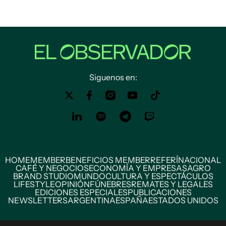
Siguenos en:
HOME
MEMBER
BENEFICIOS MEMBER
REFERÍ
NACIONAL
CAFÉ Y NEGOCIOS
ECONOMÍA Y EMPRESAS
AGRO
BRAND STUDIO
MUNDO
CULTURA Y ESPECTÁCULOS
LIFESTYLE
OPINIÓN
FÚNEBRES
REMATES Y LEGALES
EDICIONES ESPECIALES
PUBLICACIONES
NEWSLETTERS
ARGENTINA
ESPAÑA
ESTADOS UNIDOS