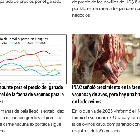
isparada de precios por el ganado
de precio de los novillos de US$ 5 
por kilo en un mercado ganadero 
negocios
epunte para el precio del ganado
INAC señaló crecimiento en la fae
inal de la faena de vacunos para la
vacunos y de aves, pero hay una br
ea
en la de ovinos
manas de baja llegó la estabilidad
En lo que va de 2025 -informó el I
ara el ganado gordo y el precio de
faena de vacunos en Uruguay se i
de carne vacuna exportada sigue
la de ovinos cayó, comparando con
ado
registros del año pasado