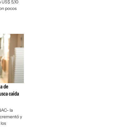
a US$ 5,10
con pocos
na de
usca caída
NAC- la
ncrementó y
 los