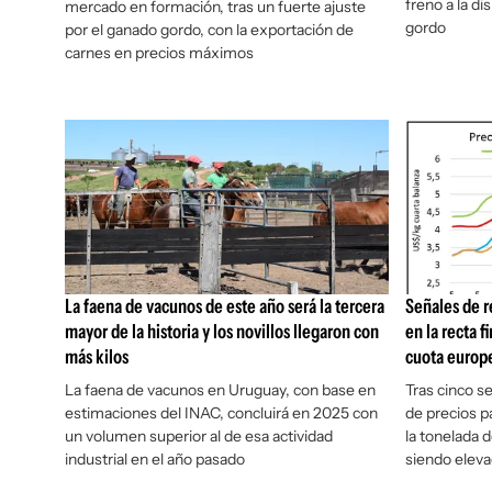
freno a la d
mercado en formación, tras un fuerte ajuste
gordo
por el ganado gordo, con la exportación de
carnes en precios máximos
La faena de vacunos de este año será la tercera
Señales de r
mayor de la historia y los novillos llegaron con
en la recta f
más kilos
cuota europ
La faena de vacunos en Uruguay, con base en
Tras cinco se
estimaciones del INAC, concluirá en 2025 con
de precios p
un volumen superior al de esa actividad
la tonelada 
industrial en el año pasado
siendo elev