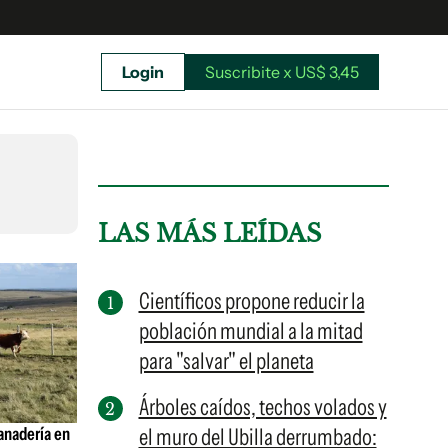
Login
Suscribite x US$ 3,45
uscríbete ahora a El Observador y elegí hasta
donde llegar.
LAS MÁS LEÍDAS
Científicos propone reducir la
población mundial a la mitad
para "salvar" el planeta
Árboles caídos, techos volados y
anadería en
el muro del Ubilla derrumbado:
Suscribite x US$ 3,45