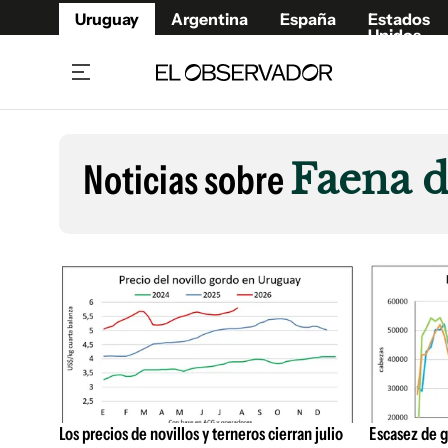
Uruguay
Argentina
España
Estados
Unidos
Home
Lifestyl
Member
Opinió
Noticias sobre
Faena d
Beneficios Member
Fúnebr
Referí
Remates
11°C
Sábado:
Ahora en:
Montevideo
Nacional
Mín
7°
Máx
Edicion
11°
Cielo Claro
Café y Negocios
Publica
Economía y Empresas
Newslet
Agro
Argent
Brand Studio
España
Mundo
Estados
Cultura y Espectáculos
Los precios de novillos y terneros cierran julio
Escasez de g