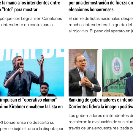
de la mano a los intendentes entre
por una demostración de fuerza en
 "foto" para mostrar
elecciones bonaerenses
ipó que con Legnani en Canelones
El cierre de listas nacionales desper
ro intendente en contra para la
muchos intendentes. La grieta de
al rojo vivo. El peso del aparato en 
impulsan el "operativo clamor"
Ranking de gobernadores e intend
imo Kirchner encabece la lista en
Corrientes lidera la imagen positiv
Los gobernadores e intendentes d
recibieron la evaluación de sus ciu
el PJ bonaerense no descartó su
través de una encuesta realizada p
pero le bajó el tono a la disputa por