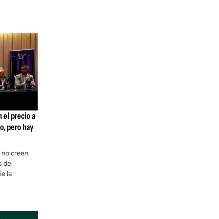
 el precio a
o, pero hay
o no creen
s de
e la