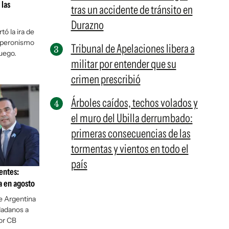
 las
tras un accidente de tránsito en
Durazno
tó la ira de
l peronismo
Tribunal de Apelaciones libera a
juego.
militar por entender que su
crimen prescribió
Árboles caídos, techos volados y
el muro del Ubilla derrumbado:
primeras consecuencias de las
tormentas y vientos en todo el
país
entes:
a en agosto
e Argentina
dadanos a
or CB