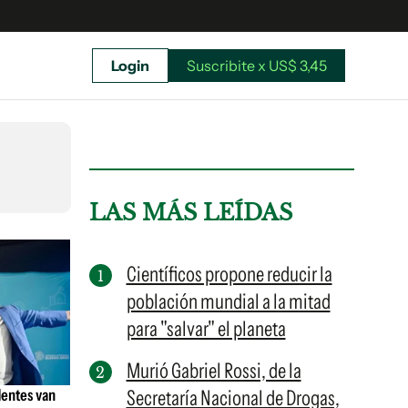
Login
Suscribite x US$ 3,45
uscríbete ahora a El Observador y elegí hasta
donde llegar.
LAS MÁS LEÍDAS
Científicos propone reducir la
población mundial a la mitad
para "salvar" el planeta
Murió Gabriel Rossi, de la
dentes van
Secretaría Nacional de Drogas,
Suscribite x US$ 3,45