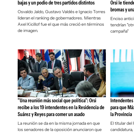
bajas y un podio de tres partidos distintos
Orsi le tien
bromas y una
Osvaldo Jaldo, Gustavo Valdés e Ignacio Torres
lideran el ranking de gobernadores. Mientras
Enciso antic
Axel Kicillof fue el que más creció en términos
tendrían "ot
de imagen.
campaña"
"Una reunión más social que política": Orsi
Intendentes 
recibe a los 19 intendentes en la Residencia de
para que Máx
Suárez y Reyes para comer un asado
la Provincia
La reunión se da en la misma jornada en que
El titular d
los senadores de la oposición anunciaron que
candidatura, 