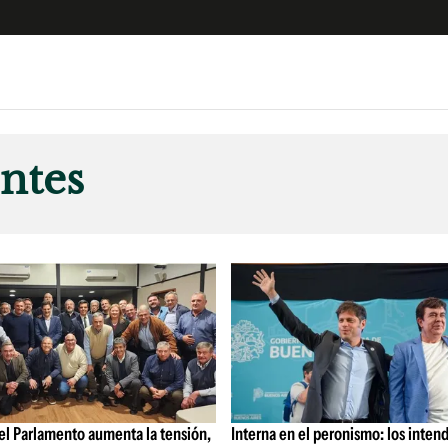
e
S
n
ntes
es
Siguenos en:
 y Legales
es especiales
ciones
ters
ina
 Unidos
el Parlamento aumenta la tensión,
Interna en el peronismo: los inten