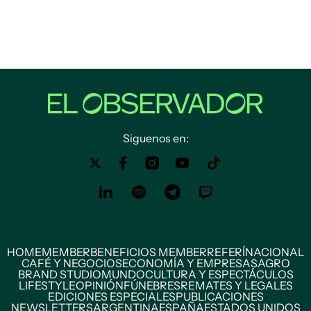
Siguenos en:
HOME
MEMBER
BENEFICIOS MEMBER
REFERÍ
NACIONAL
CAFÉ Y NEGOCIOS
ECONOMÍA Y EMPRESAS
AGRO
BRAND STUDIO
MUNDO
CULTURA Y ESPECTÁCULOS
LIFESTYLE
OPINIÓN
FÚNEBRES
REMATES Y LEGALES
EDICIONES ESPECIALES
PUBLICACIONES
NEWSLETTERS
ARGENTINA
ESPAÑA
ESTADOS UNIDOS