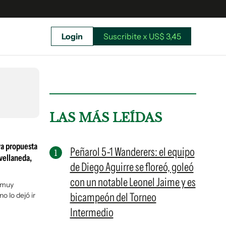
Login
Suscribite x US$ 3,45
uscríbete ahora a El Observador y elegí hasta
donde llegar.
LAS MÁS LEÍDAS
va propuesta
Peñarol 5-1 Wanderers: el equipo
vellaneda,
de Diego Aguirre se floreó, goleó
con un notable Leonel Jaime y es
ó muy
bicampeón del Torneo
o lo dejó ir
Intermedio
Suscribite x US$ 3,45