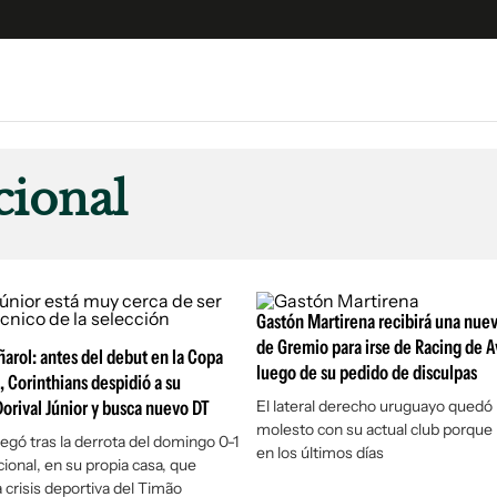
e
S
n
cional
es
Siguenos en:
 y Legales
es especiales
ciones
Gastón Martirena recibirá una nue
ters
de Gremio para irse de Racing de A
arol: antes del debut en la Copa
luego de su pedido de disculpas
ina
, Corinthians despidió a su
orival Júnior y busca nuevo DT
El lateral derecho uruguayo qued
molesto con su actual club porque n
 Unidos
legó tras la derrota del domingo 0-1
en los últimos días
cional, en su propia casa, que
 crisis deportiva del Timão