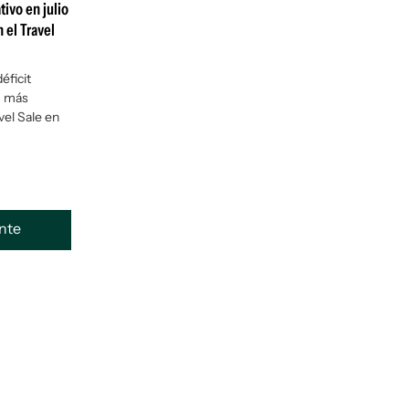
tivo en julio
 el Travel
éficit
, más
vel Sale en
ente