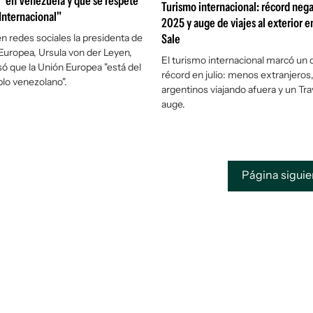
 en Venezuela y que se respete
Turismo internacional: récord nega
Internacional"
2025 y auge de viajes al exterior en
n redes sociales la presidenta de
Sale
Europea, Ursula von der Leyen,
El turismo internacional marcó un d
ó que la Unión Europea "está del
récord en julio: menos extranjeros
blo venezolano".
argentinos viajando afuera y un Tra
auge.
Página sigui