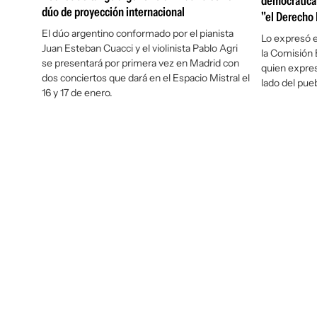
democrática"
dúo de proyección internacional
"el Derecho 
El dúo argentino conformado por el pianista
Lo expresó e
Juan Esteban Cuacci y el violinista Pablo Agri
la Comisión 
se presentará por primera vez en Madrid con
quien expres
dos conciertos que dará en el Espacio Mistral el
lado del pue
16 y 17 de enero.