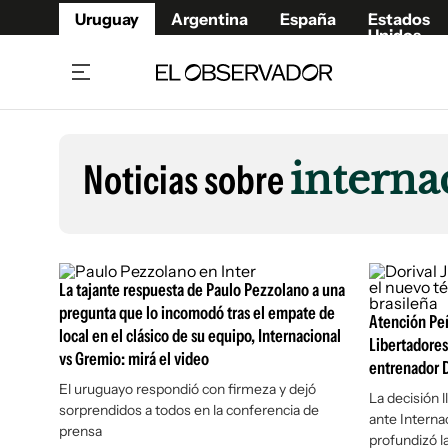
Uruguay
Argentina
España
Estados
Unidos
Home
Lifestyl
Member
Opinió
Noticias sobre
interna
Beneficios Member
Fúnebr
Referí
Remates
15°C
Viernes:
Ahora en:
Montevideo
Nacional
Mín
8°
Máx
Edicion
12°
Lluvia Ligera
Café y Negocios
Publica
La tajante respuesta de Paulo Pezzolano a una
Economía y Empresas
Newslet
pregunta que lo incomodó tras el empate de
Atención Peñ
local en el clásico de su equipo, Internacional
Agro
Argent
Libertadores
vs Gremio: mirá el video
Brand Studio
entrenador D
España
El uruguayo respondió con firmeza y dejó
Mundo
Estados
La decisión l
sorprendidos a todos en la conferencia de
ante Interna
Cultura y Espectáculos
prensa
profundizó la