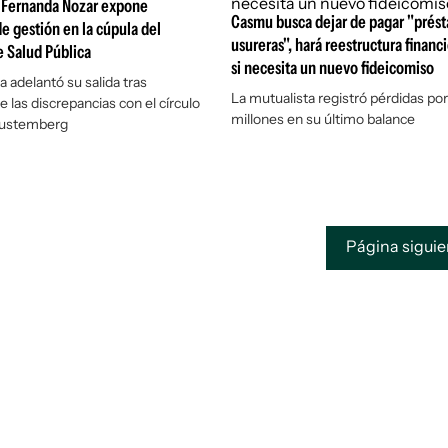
 Fernanda Nozar expone
Casmu busca dejar de pagar "prést
de gestión en la cúpula del
usureras", hará reestructura financ
e Salud Pública
si necesita un nuevo fideicomiso
a adelantó su salida tras
La mutualista registró pérdidas po
 las discrepancias con el círculo
millones en su último balance
 Lustemberg
Página sigui