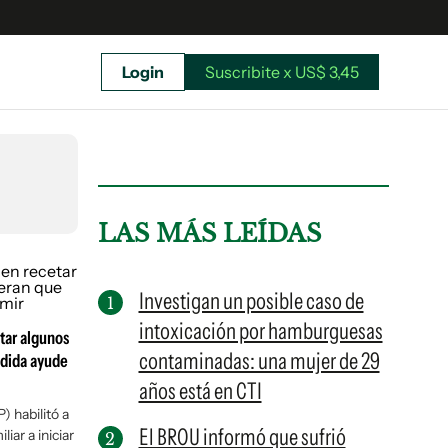
Login
Suscribite x US$ 3,45
uscríbete ahora a El Observador y elegí hasta
donde llegar.
LAS MÁS LEÍDAS
Investigan un posible caso de
intoxicación por hamburguesas
tar algunos
contaminadas: una mujer de 29
edida ayude
años está en CTI
) habilitó a
El BROU informó que sufrió
iar a iniciar
Suscribite x US$ 3,45