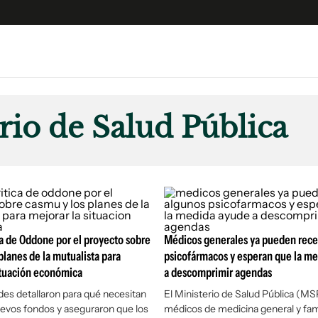
e
S
n
rio de Salud Pública
es
Siguenos en:
 y Legales
es especiales
ciones
ters
ina
ca de Oddone por el proyecto sobre
Médicos generales ya pueden rece
planes de la mutualista para
psicofármacos y esperan que la m
ituación económica
a descomprimir agendas
 Unidos
des detallaron para qué necesitan
El Ministerio de Salud Pública (MSP
evos fondos y aseguraron que los
médicos de medicina general y famil