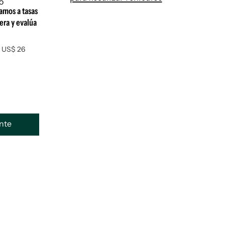
amos a tasas
iera y evalúa
r US$ 26
ente