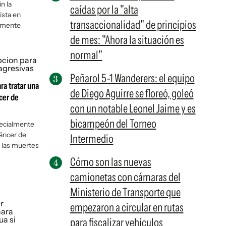
n la
caídas por la "alta
ista en
transaccionalidad" de principios
ormente
de mes: "Ahora la situación es
normal"
Peñarol 5-1 Wanderers: el equipo
a tratar una
de Diego Aguirre se floreó, goleó
cer de
con un notable Leonel Jaime y es
bicampeón del Torneo
pecialmente
cáncer de
Intermedio
 las muertes
Cómo son las nuevas
camionetas con cámaras del
Ministerio de Transporte que
empezaron a circular en rutas
para fiscalizar vehículos