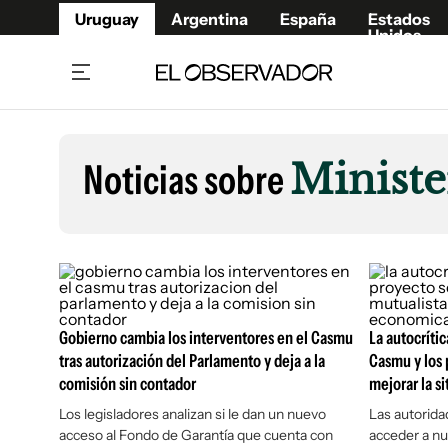
Uruguay
Argentina
España
Estados
Unidos
Home
Lifestyl
Member
Opinió
Noticias sobre
Ministe
Beneficios Member
Fúnebr
Referí
Remates
12°C
Viernes:
Ahora en:
Montevideo
Nacional
Mín
10°
Máx
12°
Edicion
Nubes
Café y Negocios
Publica
Economía y Empresas
Newslet
Agro
Argent
Gobierno cambia los interventores en el Casmu
La autocríti
tras autorización del Parlamento y deja a la
Casmu y los 
Brand Studio
España
comisión sin contador
mejorar la s
Mundo
Estados
Los legisladores analizan si le dan un nuevo
Las autorida
Cultura y Espectáculos
acceso al Fondo de Garantía que cuenta con
acceder a nu