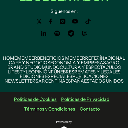
Siguenos en:
HOME
MEMBER
BENEFICIOS MEMBER
REFERÍ
NACIONAL
CAFÉ Y NEGOCIOS
ECONOMÍA Y EMPRESAS
AGRO
BRAND STUDIO
MUNDO
CULTURA Y ESPECTÁCULOS
LIFESTYLE
OPINIÓN
FÚNEBRES
REMATES Y LEGALES
EDICIONES ESPECIALES
PUBLICACIONES
NEWSLETTERS
ARGENTINA
ESPAÑA
ESTADOS UNIDOS
Políticas de Cookies
Políticas de Privacidad
Términos y Condiciones
Contacto