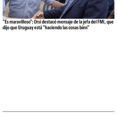
"Es maravilloso": Orsi destacó mensaje de la jefa del FMI, que
dijo que Uruguay está "haciendo las cosas bien"