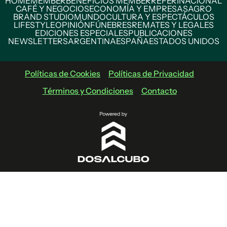
HOME
MEMBER
BENEFICIOS MEMBER
REFERÍ
NACIONAL
CAFÉ Y NEGOCIOS
ECONOMÍA Y EMPRESAS
AGRO
BRAND STUDIO
MUNDO
CULTURA Y ESPECTÁCULOS
LIFESTYLE
OPINIÓN
FÚNEBRES
REMATES Y LEGALES
EDICIONES ESPECIALES
PUBLICACIONES
NEWSLETTERS
ARGENTINA
ESPAÑA
ESTADOS UNIDOS
Políticas de Cookies
Políticas de Privacidad
Términos y Condiciones
Contacto