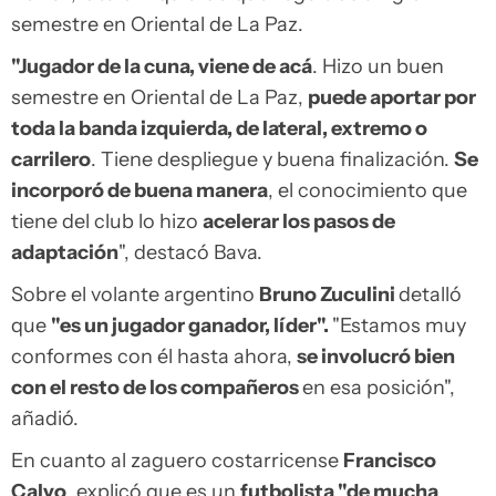
semestre en Oriental de La Paz.
"Jugador de la cuna, viene de acá
. Hizo un buen
semestre en Oriental de La Paz,
puede aportar por
toda la banda izquierda, de lateral, extremo o
carrilero
. Tiene despliegue y buena finalización.
Se
incorporó de buena manera
, el conocimiento que
tiene del club lo hizo
acelerar los pasos de
adaptación
", destacó Bava.
Sobre el volante argentino
Bruno Zuculini
detalló
que
"es un jugador ganador, líder".
"Estamos muy
conformes con él hasta ahora,
se involucró bien
con el resto de los compañeros
en esa posición",
añadió.
En cuanto al zaguero costarricense
Francisco
Calvo
, explicó que es un
futbolista "de mucha