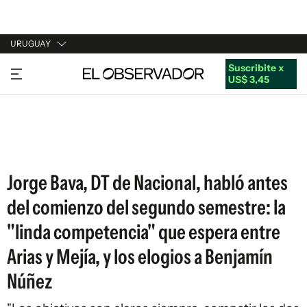
URUGUAY
Suscribite x
URUGUAY
US$ 3,45
ARGENTINA
ESPAÑA
ESTADOS UNIDOS
Jorge Bava, DT de Nacional, habló antes
del comienzo del segundo semestre: la
"linda competencia" que espera entre
Arias y Mejía, y los elogios a Benjamín
Núñez