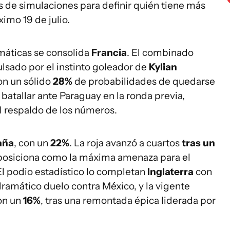
es de simulaciones para definir quién tiene más
ximo 19 de julio.
máticas se consolida
Francia
. El combinado
lsado por el instinto goleador de
Kylian
con un sólido
28%
de probabilidades de quedarse
 batallar ante Paraguay en la ronda previa,
l respaldo de los números.
aña
, con un
22%
. La roja avanzó a cuartos
tras un
 posiciona como la máxima amenaza para el
El podio estadístico lo completan
Inglaterra
con
 dramático duelo contra México, y la vigente
con un
16%
, tras una remontada épica liderada por