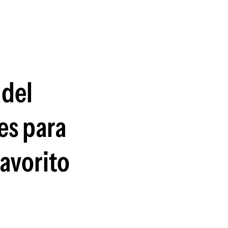
guenos en:
 del
es para
favorito