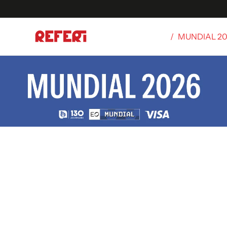
/
MUNDIAL 2
Olímpicos
S
tbol
g
ortivo