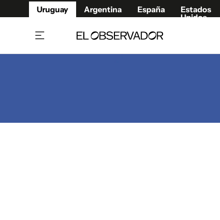
Uruguay
Argentina
España
Estados
Unidos
Home
Juegos 
Referí
Rugby
Fútbol
Básque
Mundial 2026
Tenis
Resultados Deportivos
Runnin
Fútbol internacional
Polidep
Copa Libertadores
Motor