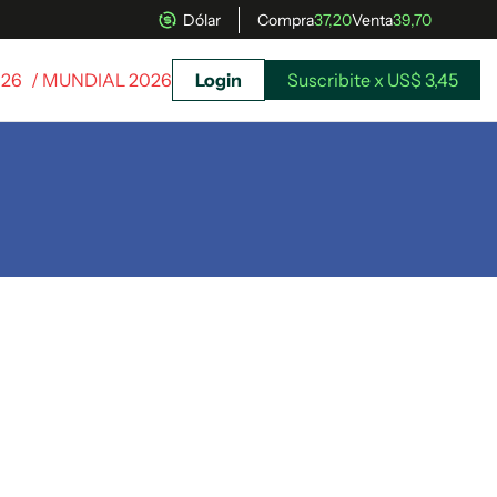
Dólar
Compra
37,20
Venta
39,70
026
/ MUNDIAL 2026
Login
Suscribite x US$ 3,45
uscríbete ahora a El Observador y elegí hasta
donde llegar.
Suscribite x US$ 3,45