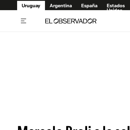
Uruguay
Argentina
España
Estados
Unidos
Home
Juegos 
Referí
Rugby
Fútbol
Básque
Mundial 2026
Tenis
Resultados Deportivos
Runnin
Fútbol internacional
Polidep
Copa Libertadores
Motor