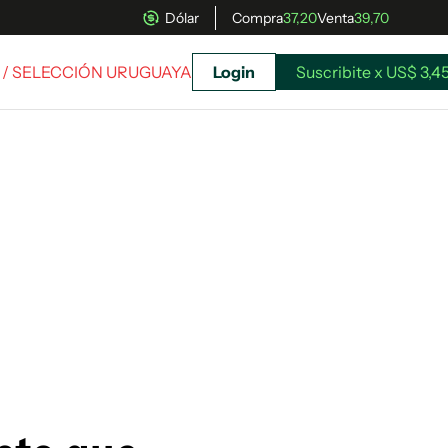
Dólar
Compra
37,20
Venta
39,70
/ SELECCIÓN URUGUAYA
Login
Suscribite x US$ 3,4
uscríbete ahora a El Observador y elegí hasta
donde llegar.
Suscribite x US$ 3,45