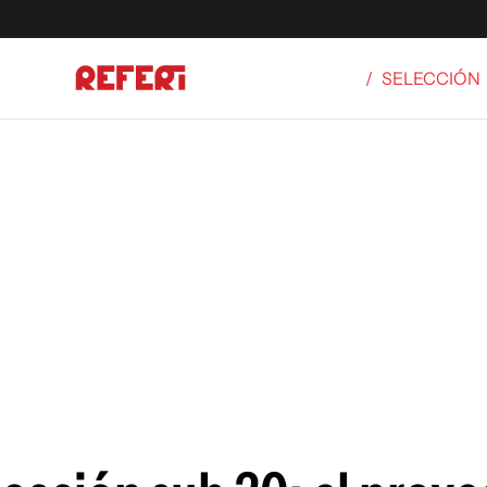
/
SELECCIÓN
Olímpicos
S
tbol
g
ortivo