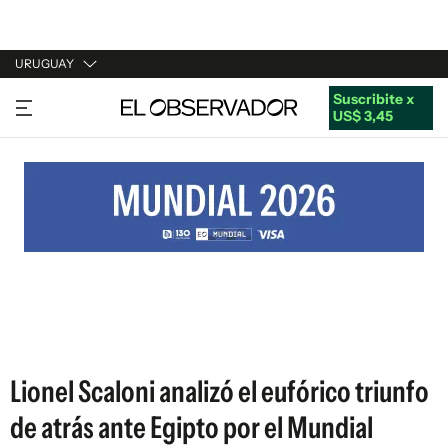
URUGUAY
Suscribite x
URUGUAY
US$ 3,45
ARGENTINA
ESPAÑA
ESTADOS UNIDOS
Lionel Scaloni analizó el eufórico triunfo
de atrás ante Egipto por el Mundial