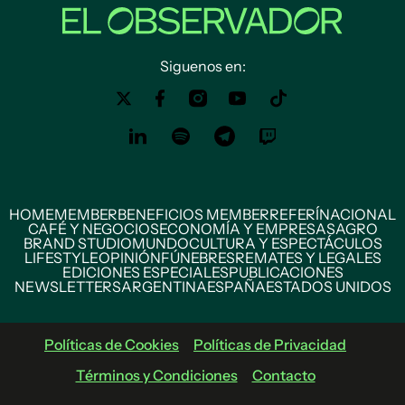
Siguenos en:
HOME
MEMBER
BENEFICIOS MEMBER
REFERÍ
NACIONAL
CAFÉ Y NEGOCIOS
ECONOMÍA Y EMPRESAS
AGRO
BRAND STUDIO
MUNDO
CULTURA Y ESPECTÁCULOS
LIFESTYLE
OPINIÓN
FÚNEBRES
REMATES Y LEGALES
EDICIONES ESPECIALES
PUBLICACIONES
NEWSLETTERS
ARGENTINA
ESPAÑA
ESTADOS UNIDOS
Políticas de Cookies
Políticas de Privacidad
Términos y Condiciones
Contacto