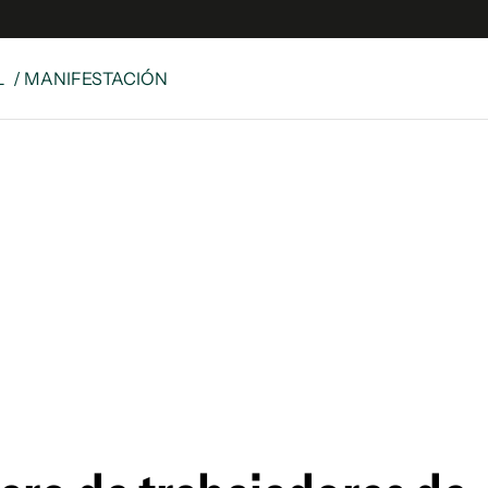
L
/ MANIFESTACIÓN
e
S
n
es
Siguenos en:
 y Legales
es especiales
ciones
ters
ina
 Unidos