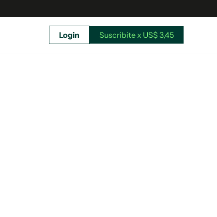
Login
Suscribite x US$ 3,45
uscríbete ahora a El Observador y elegí hasta
donde llegar.
Suscribite x US$ 3,45