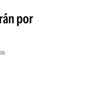
rán por
co