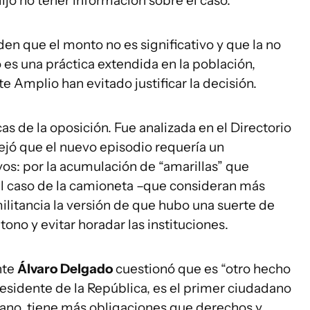
ijo no tener información sobre el caso.
den que el monto no es significativo y que la no
 es una práctica extendida en la población,
te Amplio han evitado justificar la decisión.
cas de la oposición. Fue analizada en el Directorio
jó que el nuevo episodio requería un
os: por la acumulación de “amarillas” que
 el caso de la camioneta –que consideran más
militancia la versión de que hubo una suerte de
tono y evitar horadar las instituciones.
nte
Álvaro Delgado
cuestionó que es “otro hecho
sidente de la República, es el primer ciudadano
dano, tiene más obligaciones que derechos y