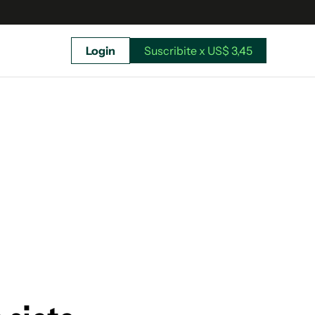
Login
Suscribite x US$ 3,45
uscríbete ahora a El Observador y elegí hasta
donde llegar.
Suscribite x US$ 3,45