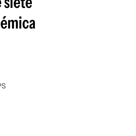
 siete
olémica
PS