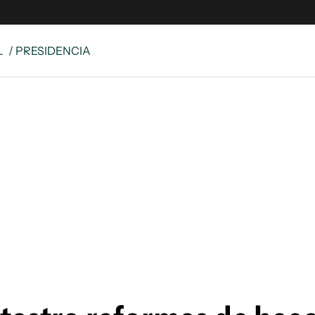
L
/ PRESIDENCIA
e
S
n
es
Siguenos en:
 y Legales
es especiales
ciones
ters
ina
 Unidos