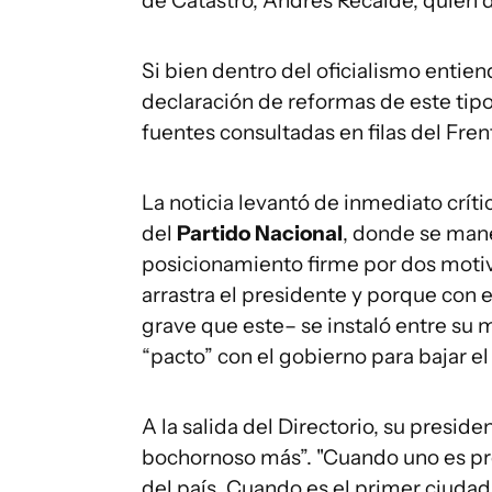
de Catastro, Andrés Recalde, quien d
Si bien dentro del oficialismo entien
declaración de reformas de este tipo
fuentes consultadas en filas del Fren
La noticia levantó de inmediato críti
del
Partido Nacional
, donde se mane
posicionamiento firme por dos motiv
arrastra el presidente y porque con
grave que este– se instaló entre su 
“pacto” con el gobierno para bajar el 
A la salida del Directorio, su preside
bochornoso más”. "Cuando uno es pre
del país. Cuando es el primer ciuda