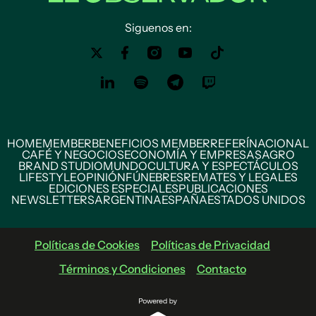
Siguenos en:
HOME
MEMBER
BENEFICIOS MEMBER
REFERÍ
NACIONAL
CAFÉ Y NEGOCIOS
ECONOMÍA Y EMPRESAS
AGRO
BRAND STUDIO
MUNDO
CULTURA Y ESPECTÁCULOS
LIFESTYLE
OPINIÓN
FÚNEBRES
REMATES Y LEGALES
EDICIONES ESPECIALES
PUBLICACIONES
NEWSLETTERS
ARGENTINA
ESPAÑA
ESTADOS UNIDOS
Políticas de Cookies
Políticas de Privacidad
Términos y Condiciones
Contacto