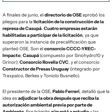
A finales de junio, el
directorio de OSE
aprobó los
pliegos para la
licitación de la construcción de la
represa de Casupá
.
Cuatro empresas estarán
habilitadas a participar de la licitación
, ya que
superaron la instancia de precalificación que
planteó OSE. Son el
consorcio CCCC-YREC-
Impacto
;
Casupá
(compuesto por Sinohydro10 y
Grinor);
Consorcio Rovella CVC
, y el consorcio
Constructor de Presas Uruguay
(integrado por
Traxpalco, Berkes y Toniolo Busnello).
El presidente de la OSE,
Pablo Ferreri
, detalló que la
idea es
adjudicar la obra después que reciba la
autorización ambiental previa por parte de
Ambiente
. Ese trámite
aún está a estudio
y las