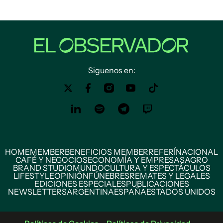
Siguenos en:
HOME
MEMBER
BENEFICIOS MEMBER
REFERÍ
NACIONAL
CAFÉ Y NEGOCIOS
ECONOMÍA Y EMPRESAS
AGRO
BRAND STUDIO
MUNDO
CULTURA Y ESPECTÁCULOS
LIFESTYLE
OPINIÓN
FÚNEBRES
REMATES Y LEGALES
EDICIONES ESPECIALES
PUBLICACIONES
NEWSLETTERS
ARGENTINA
ESPAÑA
ESTADOS UNIDOS