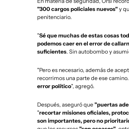
En materia de seguridad, Orsi recor
"300 cargos policiales nuevos"
y q
penitenciario.
"
Sé que muchas de estas cosas toda
podemos caer en el error de callar
suficientes
. Sin autobombo y asumi
"Pero es necesario, además de acepta
recorrimos una parte de ese camino
error político
", agregó.
Después, aseguró que
"puertas ade
"
recortar misiones oficiales, proto
son importantes, pero no prioritari
que los recursos
"son escasos"
, ent