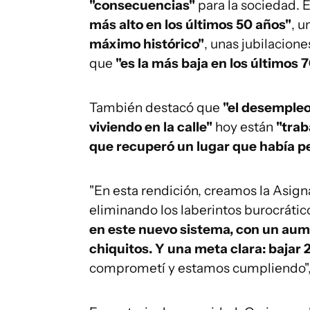
"consecuencias"
para la sociedad. E
más alto en los últimos 50 años"
, u
máximo histórico"
, unas jubilacion
que
"es la más baja en los últimos 
También destacó que
"el desempleo
viviendo en la calle"
hoy están
"trab
que recuperó un lugar que había p
"En esta rendición, creamos la Asigna
eliminando los laberintos burocrátic
en este nuevo sistema, con un aum
chiquitos. Y una meta clara: bajar 2
comprometí y estamos cumpliendo",