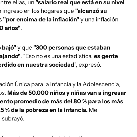
ntre ellas, un
"salario real que está en su nivel
n ingreso en los hogares que
"alcanzó su
es
"por encima de la inflación"
y una inflación
70 años"
.
 bajó"
y que
"300 personas que estaban
ajando"
. "Eso no es una estadística,
es gente
erdido en nuestra sociedad
", expresó.
ción Única para la Infancia y la Adolescencia,
os.
Más de 50.000 niños y niñas van a ingresar
ento promedio de más del 80 % para los más
5 % de la pobreza en la infancia.
Me
 subrayó.