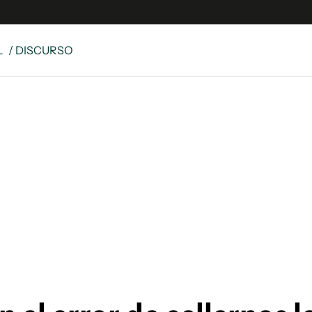
L
/ DISCURSO
e
S
n
es
Siguenos en:
 y Legales
es especiales
ciones
ters
ina
 Unidos