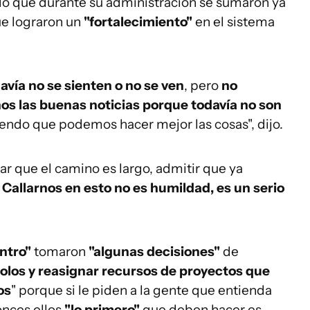
dó que durante su administración se sumaron ya
ue lograron un
"fortalecimiento"
en el sistema
vía no se sienten o no se ven
, pero
no
nos las buenas noticias porque todavía no son
endo que podemos hacer mejor las cosas", dijo.
r que el camino es largo, admitir que ya
.
Callarnos en esto no es humildad, es un serio
ntro"
tomaron
"algunas decisiones"
de
colos y reasignar recursos de proyectos que
os
" porque si le piden a la gente que entienda
onces ellos
"lo primero"
que deben hacer es