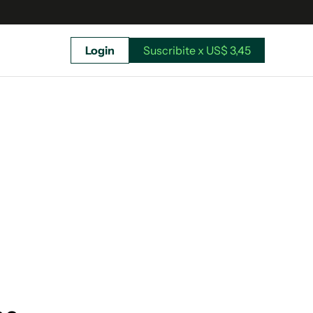
Login
Suscribite x US$ 3,45
uscríbete ahora a El Observador y elegí hasta
donde llegar.
Suscribite x US$ 3,45