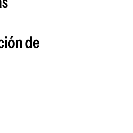
as
ición de