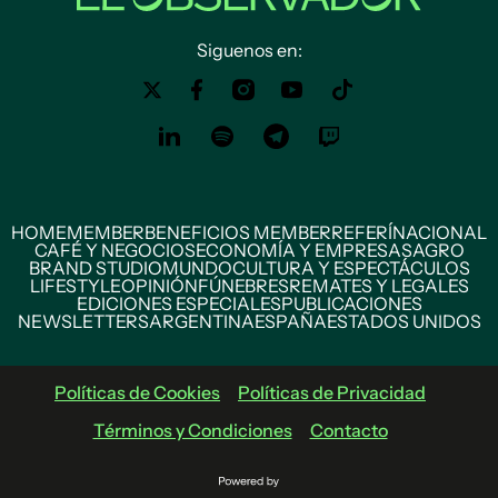
Siguenos en:
HOME
MEMBER
BENEFICIOS MEMBER
REFERÍ
NACIONAL
CAFÉ Y NEGOCIOS
ECONOMÍA Y EMPRESAS
AGRO
BRAND STUDIO
MUNDO
CULTURA Y ESPECTÁCULOS
LIFESTYLE
OPINIÓN
FÚNEBRES
REMATES Y LEGALES
EDICIONES ESPECIALES
PUBLICACIONES
NEWSLETTERS
ARGENTINA
ESPAÑA
ESTADOS UNIDOS
Políticas de Cookies
Políticas de Privacidad
Términos y Condiciones
Contacto