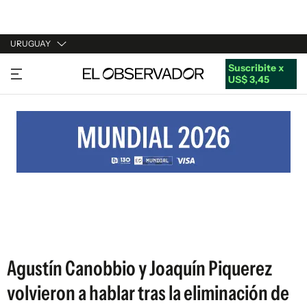
URUGUAY
Suscribite x
URUGUAY
US$ 3,45
ARGENTINA
ESPAÑA
ESTADOS UNIDOS
Agustín Canobbio y Joaquín Piquerez
volvieron a hablar tras la eliminación de