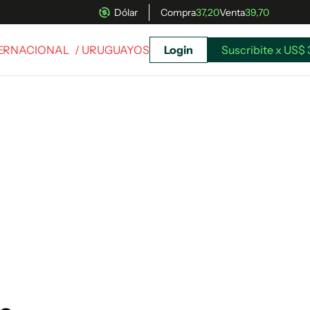
Dólar
Compra
37,20
Venta
39,70
TERNACIONAL
/ URUGUAYOS
Login
Suscribite x US$ 
uscríbete ahora a El Observador y elegí hasta
donde llegar.
Suscribite x US$ 3,45