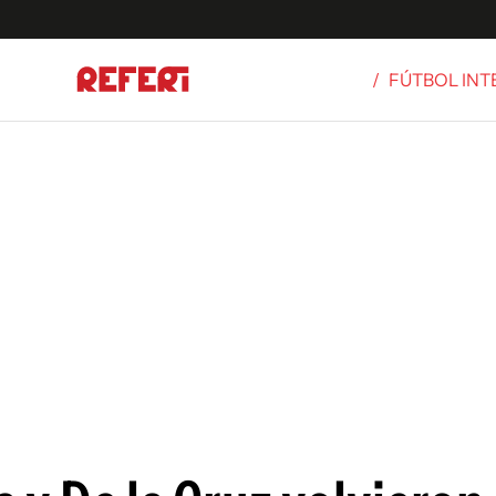
/
FÚTBOL IN
Olímpicos
S
tbol
g
ortivo