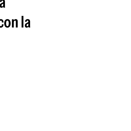
 a
guenos en:
con la