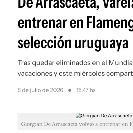
De Arrascaeta, Varel
entrenar en Flameng
selección uruguaya
Tras quedar eliminados en el Mundial 
vacaciones y este miércoles compart
8 de julio de 2026
15:47 hs
Giorgian De Arrascaeta volvió a entrenar en