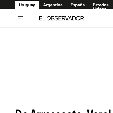
Uruguay
Argentina
España
Estados
Unidos
Home
Juegos 
Referí
Rugby
Fútbol
Básque
Mundial 2026
Tenis
Resultados Deportivos
Runnin
Fútbol internacional
Polidep
Copa Libertadores
Motor