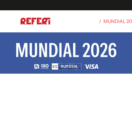
/
MUNDIAL 2
Olímpicos
S
tbol
g
ortivo