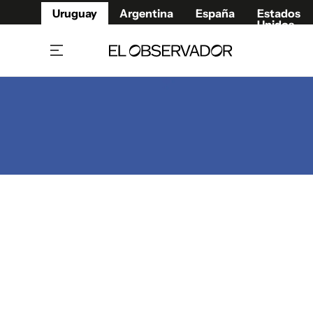
Uruguay
Argentina
España
Estados
Unidos
Home
Juegos 
Referí
Rugby
Fútbol
Básque
Mundial 2026
Tenis
Resultados Deportivos
Runnin
Fútbol internacional
Polidep
Copa Libertadores
Motor