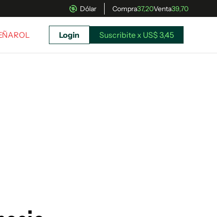
Dólar
Compra
37,20
Venta
39,70
PEÑAROL
Login
Suscribite x US$ 3,45
uscríbete ahora a El Observador y elegí hasta
donde llegar.
Suscribite x US$ 3,45