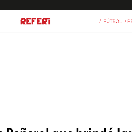
/
FÚTBOL
/ 
Olímpicos
S
tbol
g
ortivo