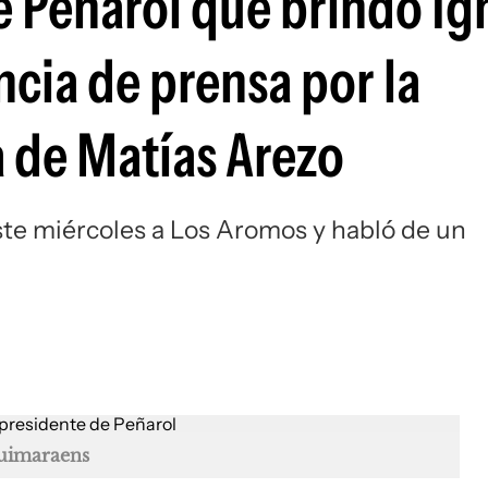
e Peñarol que brindó Ig
Si
ncia de prensa por la
a de Matías Arezo
ste miércoles a Los Aromos y habló de un
uimaraens