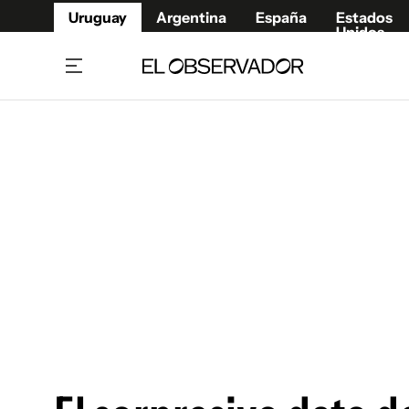
Uruguay
Argentina
España
Estados
Unidos
Home
Juegos 
Referí
Rugby
Fútbol
Básque
Mundial 2026
Tenis
Resultados Deportivos
Runnin
Fútbol internacional
Polidep
Copa Libertadores
Motor