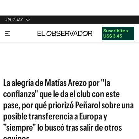
URUGUAY
Suscribite x
URUGUAY
US$ 3,45
ARGENTINA
ESPAÑA
ESTADOS UNIDOS
La alegría de Matías Arezo por "la
confianza" que le da el club con este
pase, por qué priorizó Peñarol sobre una
posible transferencia a Europa y
"siempre" lo buscó tras salir de otros
equipos