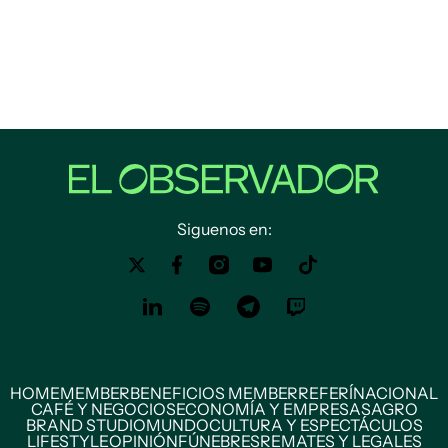
Siguenos en:
HOME
MEMBER
BENEFICIOS MEMBER
REFERÍ
NACIONAL
CAFÉ Y NEGOCIOS
ECONOMÍA Y EMPRESAS
AGRO
BRAND STUDIO
MUNDO
CULTURA Y ESPECTÁCULOS
LIFESTYLE
OPINIÓN
FÚNEBRES
REMATES Y LEGALES