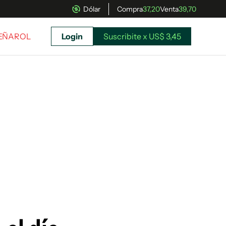
Dólar
Compra
37,20
Venta
39,70
PEÑAROL
Login
Suscribite x US$ 3,45
uscríbete ahora a El Observador y elegí hasta
donde llegar.
Suscribite x US$ 3,45