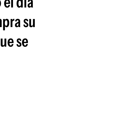
 el día
guenos en:
mpra su
que se