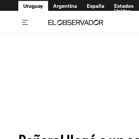
Uruguay
Argentina
España
Estados
Unidos
Home
Juegos 
Referí
Rugby
Fútbol
Básque
Mundial 2026
Tenis
Resultados Deportivos
Runnin
Fútbol internacional
Polidep
Copa Libertadores
Motor