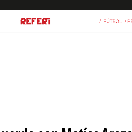
/
FÚTBOL
/ 
Olímpicos
S
tbol
g
ortivo