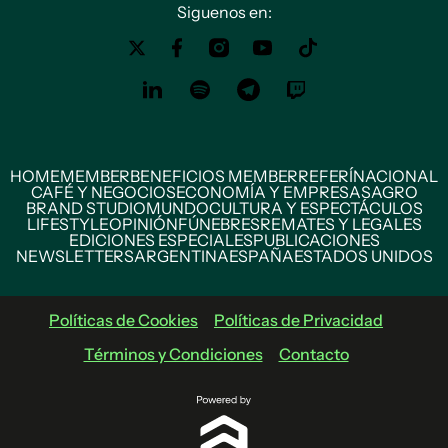
Siguenos en:
HOME
MEMBER
BENEFICIOS MEMBER
REFERÍ
NACIONAL
CAFÉ Y NEGOCIOS
ECONOMÍA Y EMPRESAS
AGRO
BRAND STUDIO
MUNDO
CULTURA Y ESPECTÁCULOS
LIFESTYLE
OPINIÓN
FÚNEBRES
REMATES Y LEGALES
EDICIONES ESPECIALES
PUBLICACIONES
NEWSLETTERS
ARGENTINA
ESPAÑA
ESTADOS UNIDOS
Políticas de Cookies
Políticas de Privacidad
Términos y Condiciones
Contacto