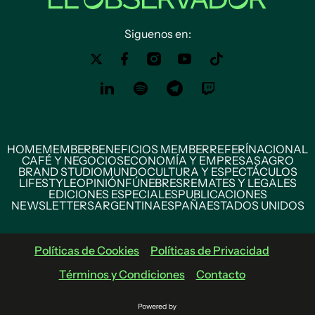
Siguenos en:
HOME
MEMBER
BENEFICIOS MEMBER
REFERÍ
NACIONAL
CAFÉ Y NEGOCIOS
ECONOMÍA Y EMPRESAS
AGRO
BRAND STUDIO
MUNDO
CULTURA Y ESPECTÁCULOS
LIFESTYLE
OPINIÓN
FÚNEBRES
REMATES Y LEGALES
EDICIONES ESPECIALES
PUBLICACIONES
NEWSLETTERS
ARGENTINA
ESPAÑA
ESTADOS UNIDOS
Políticas de Cookies
Políticas de Privacidad
Términos y Condiciones
Contacto