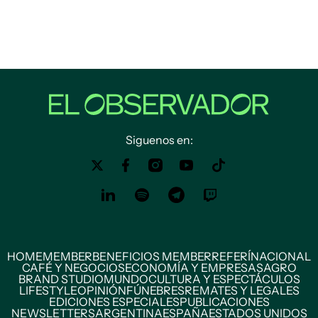
Siguenos en:
HOME
MEMBER
BENEFICIOS MEMBER
REFERÍ
NACIONAL
CAFÉ Y NEGOCIOS
ECONOMÍA Y EMPRESAS
AGRO
BRAND STUDIO
MUNDO
CULTURA Y ESPECTÁCULOS
LIFESTYLE
OPINIÓN
FÚNEBRES
REMATES Y LEGALES
EDICIONES ESPECIALES
PUBLICACIONES
NEWSLETTERS
ARGENTINA
ESPAÑA
ESTADOS UNIDOS