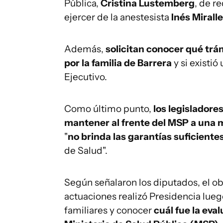
Pública,
Cristina Lustemberg
, de r
ejercer de la anestesista
Inés Mirall
Además,
solicitan conocer qué trá
por la familia de Barrera
y si existi
Ejecutivo.
Como último punto,
los legisladore
mantener al frente del MSP a una 
"
no brinda las garantías suficiente
de Salud".
Según señalaron los diputados, el o
actuaciones realizó Presidencia lue
familiares y conocer
cuál fue la eva