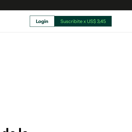
Login
Suscribite x US$ 3,45
uscríbete ahora a El Observador y elegí hasta
donde llegar.
Suscribite x US$ 3,45