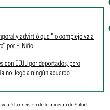
mporal y advirtió que "lo complejo va a
e" por El Niño
s con EEUU por deportados, pero
a no llegó a ningún acuerdo"
valuó la decisión de la ministra de Salud