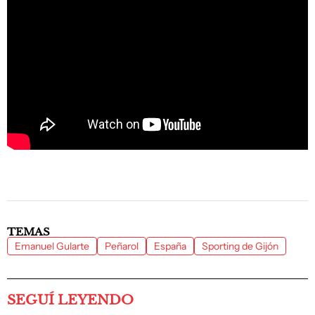
TEMAS
Emanuel Gularte
Peñarol
España
Sporting de Gijón
SEGUÍ LEYENDO