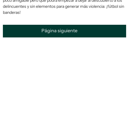
poco amigable pero que podrá empezar a dejar al descubierto a los
delincuentes y sin elementos para generar más violencia: ¡fútbol sin
banderas!
Página siguiente