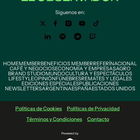
Siguenos en:
HOME
MEMBER
BENEFICIOS MEMBER
REFERÍ
NACIONAL
CAFÉ Y NEGOCIOS
ECONOMÍA Y EMPRESAS
AGRO
BRAND STUDIO
MUNDO
CULTURA Y ESPECTÁCULOS
LIFESTYLE
OPINIÓN
FÚNEBRES
REMATES Y LEGALES
EDICIONES ESPECIALES
PUBLICACIONES
NEWSLETTERS
ARGENTINA
ESPAÑA
ESTADOS UNIDOS
Políticas de Cookies
Políticas de Privacidad
Términos y Condiciones
Contacto