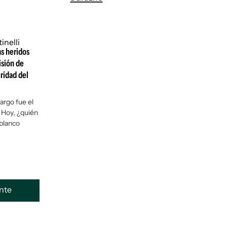
as heridos
isión de
uridad del
argo fue el
 Hoy, ¿quién
 blanco
ente