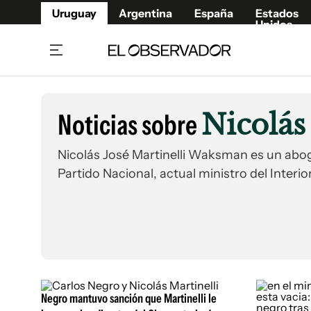
Uruguay
Argentina
España
Estados
Unidos
Home
Lifestyl
Member
Opinió
Noticias sobre
Nicolás
Beneficios Member
Fúnebr
Referí
Remates
15°C
Vier
Ahora en:
Nicolás José Martinelli Waksman es un abog
Montevideo
Nacional
Edicion
Mín
Lluvia De Gran Intensidad
Partido Nacional, actual ministro del Inter
Café y Negocios
Publica
Economía y Empresas
Newslet
Agro
Argent
Brand Studio
España
Mundo
Estados
Negro mantuvo sanción que Martinelli le
Cultura y Espectáculos