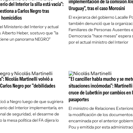
implementación de la comisión Al
rio del Interior la silla está vacía":
Uruguay", tras el caso Morosini
estiona a Carlos Negro tras
e homicidios
El exjerarca del gobierno Lacalle P
también denunció que la organizac
el Ministerio del Interior y actual
Familiares de Personas Ausentes 
s Alberto Heber, sostuvo que "la
Democracia "hace meses" espera s
 tiene un panorama NEGRO"
por el actual ministro del Interior
": Nicolás Martinelli volvió a
"El canciller habla mucho y se met
 Carlos Negro por "debilidades
situaciones incómodas": Martinelli 
cruce de Lubetkin por cambios en 
pasaportes
iticó a Negro luego de que sugiriera
erio del Interior implementaría, en
El ministro de Relaciones Exterior
onal de seguridad, el desarme de
la modificación de los documentos
o la mesa política del FA dijera lo
encaminada por el anterior gobiern
Pou y emitida por esta administrac