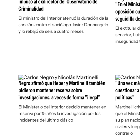
impuso al exdirector del Observatorio de
"En el Ministe
Criminalidad
oposición cu
El ministro del Interior atenuó la duración de la
seguidilla d
sanción contra el sociólogo Javier Donnangelo
El extitular d
y lo rebajó de seis a cuatro meses
senador, Lui
inseguridad
Negro afirmó que Heber y Martinelli también
"Una vez más
pidieron mantener reserva sobre
cuestionar a
investigaciones, a veces de forma "ilegal"
políticas"
El Ministerio del Interior decidió mantener en
Martinelli cr
reserva por 15 años la investigación por los
que el Minist
incidentes del último clásico
su plan naci
civiles y lueg
contrario