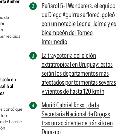
erta Amber
Peñarol 5-1 Wanderers: el equipo
de Diego Aguirre se floreó, goleó
ou de
con un notable Leonel Jaime y es
ión
en
bicampeón del Torneo
er recibida
Intermedio
La trayectoria del ciclón
extratropical en Uruguay: estos
serán los departamentos más
e solo en
afectados por tormentas severas
salió al
y vientos de hasta 120 km/h
los
Murió Gabriel Rossi, de la
es contó que
Secretaría Nacional de Drogas,
 fue
tras un accidente de tránsito en
o de Lacalle
ión
Durazno