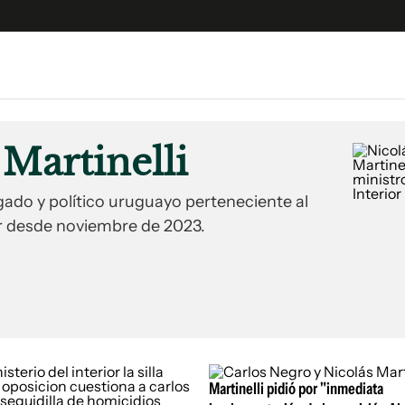
e
S
n
 Martinelli
es
Siguenos en:
 y Legales
nes:
ado y político uruguayo perteneciente al
es especiales
9°
Máx
12°
ior desde noviembre de 2023.
ciones
ters
ina
 Unidos
Martinelli pidió por "inmediata