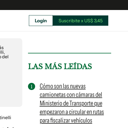
Login
Suscribite x US$ 3,45
uscríbete ahora a El Observador y elegí hasta
donde llegar.
LAS MÁS LEÍDAS
Cómo son las nuevas
camionetas con cámaras del
Ministerio de Transporte que
empezaron a circular en rutas
para fiscalizar vehículos
Suscribite x US$ 3,45