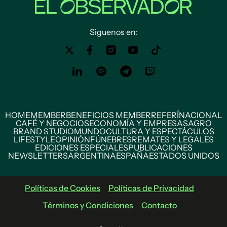
Siguenos en:
HOME
MEMBER
BENEFICIOS MEMBER
REFERÍ
NACIONAL
CAFÉ Y NEGOCIOS
ECONOMÍA Y EMPRESAS
AGRO
BRAND STUDIO
MUNDO
CULTURA Y ESPECTÁCULOS
LIFESTYLE
OPINIÓN
FÚNEBRES
REMATES Y LEGALES
EDICIONES ESPECIALES
PUBLICACIONES
NEWSLETTERS
ARGENTINA
ESPAÑA
ESTADOS UNIDOS
Políticas de Cookies
Políticas de Privacidad
Términos y Condiciones
Contacto