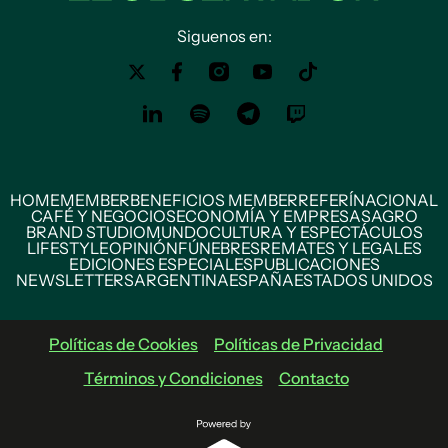
Siguenos en:
HOME
MEMBER
BENEFICIOS MEMBER
REFERÍ
NACIONAL
CAFÉ Y NEGOCIOS
ECONOMÍA Y EMPRESAS
AGRO
BRAND STUDIO
MUNDO
CULTURA Y ESPECTÁCULOS
LIFESTYLE
OPINIÓN
FÚNEBRES
REMATES Y LEGALES
EDICIONES ESPECIALES
PUBLICACIONES
NEWSLETTERS
ARGENTINA
ESPAÑA
ESTADOS UNIDOS
Políticas de Cookies
Políticas de Privacidad
Términos y Condiciones
Contacto