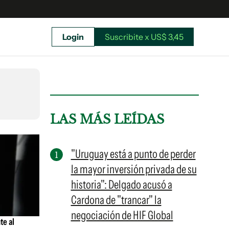
Login
Suscribite x US$ 3,45
uscríbete ahora a El Observador y elegí hasta
donde llegar.
LAS MÁS LEÍDAS
"Uruguay está a punto de perder
la mayor inversión privada de su
historia": Delgado acusó a
Cardona de "trancar" la
negociación de HIF Global
te al
Suscribite x US$ 3,45