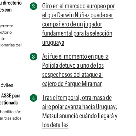
u directorio
Giro en el mercado europeo por
es con
el que Darwin Núñez puede ser
compañero de un jugador
gerente
fundamental para la selección
ectorio
nte
uruguaya
ionarias del
Así fue el momento en que la
Policía detuvo a uno de los
sospechosos del ataque al
cajero de Parque Miramar
e ASSE para
Tras el temporal, otra masa de
estionada
aire polar avanza hacia Uruguay:
habilitación
Metsul anunció cuándo llegará y
r traslados
los detalles