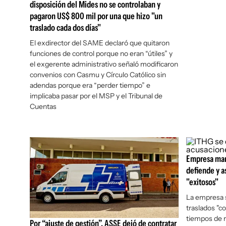
disposición del Mides no se controlaban y
pagaron US$ 800 mil por una que hizo "un
traslado cada dos días"
El exdirector del SAME declaró que quitaron
funciones de control porque no eran “útiles” y
el exgerente administrativo señaló modificaron
convenios con Casmu y Círculo Católico sin
adendas porque era “perder tiempo” e
implicaba pasar por el MSP y el Tribunal de
Cuentas
Empresa mar
defiende y a
"exitosos"
La empresa 
traslados "c
tiempos de r
Por “ajuste de gestión”, ASSE dejó de contratar