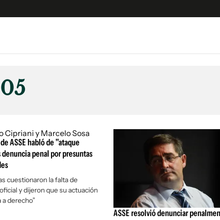
e
S
n
05
es
Siguenos en:
 y Legales
es especiales
ciones
 de ASSE habló de "ataque
ters
as denuncia penal por presuntas
des
ina
s cuestionaron la falta de
ficial y dijeron que su actuación
 Unidos
a a derecho”
ASSE resolvió denunciar penalmen