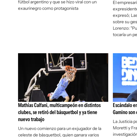
fútbol argentino y que se hizo viral con un
El empresari
exaurinegro como protagonista
expresidente
expresó; Las
sobre su ge
Lorenzo: "Pu
tocaría un pe
Mathías Calfani, multicampeón en distintos
Escándalo en
clubes, se retiró del básquetbol y ya tiene
Gamino son c
nuevo trabajo
La Justicia p
Moretti y Fr
Un nuevo comienzo para un exjugador de la
investigació
celeste de básquetbol, quien ganara varios