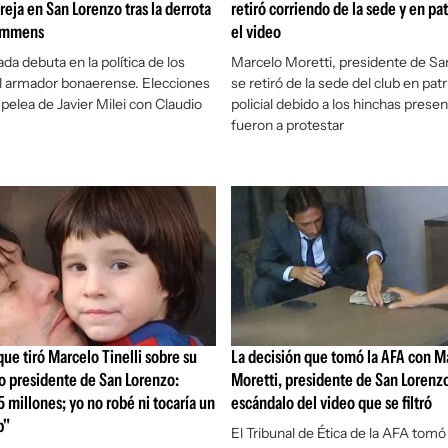
reja en San Lorenzo tras la derrota
retiró corriendo de la sede y en pat
Lammens
el video
da debuta en la política de los
Marcelo Moretti, presidente de Sa
l armador bonaerense. Elecciones
se retiró de la sede del club en patr
 pelea de Javier Milei con Claudio
policial debido a los hinchas prese
fueron a protestar
ue tiró Marcelo Tinelli sobre su
La decisión que tomó la AFA con M
o presidente de San Lorenzo:
Moretti, presidente de San Lorenzo,
 millones; yo no robé ni tocaría un
escándalo del video que se filtró
b"
El Tribunal de Ética de la AFA tomó 