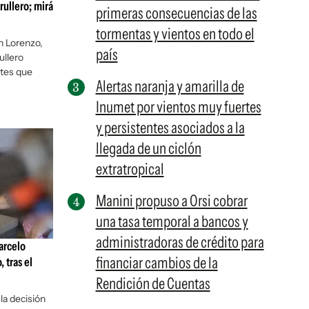
rullero; mirá
primeras consecuencias de las
tormentas y vientos en todo el
n Lorenzo,
país
ullero
ntes que
Alertas naranja y amarilla de
Inumet por vientos muy fuertes
y persistentes asociados a la
llegada de un ciclón
extratropical
Manini propuso a Orsi cobrar
una tasa temporal a bancos y
administradoras de crédito para
arcelo
financiar cambios de la
 tras el
Rendición de Cuentas
la decisión