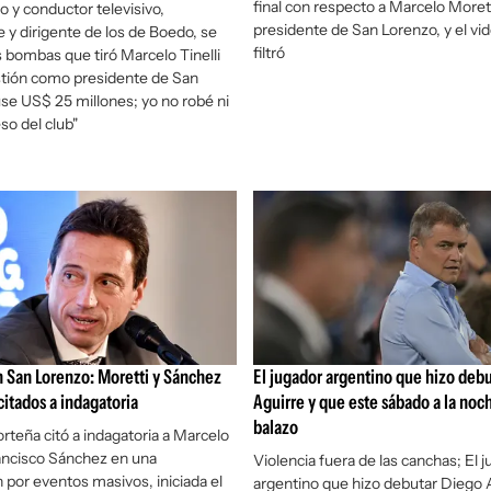
final con respecto a Marcelo Morett
o y conductor televisivo,
presidente de San Lorenzo, y el vi
 y dirigente de los de Boedo, se
filtró
 bombas que tiró Marcelo Tinelli
stión como presidente de San
se US$ 25 millones; yo no robé ni
so del club"
 San Lorenzo: Moretti y Sánchez
El jugador argentino que hizo deb
itados a indagatoria
Aguirre y que este sábado a la noc
balazo
orteña citó a indagatoria a Marcelo
ancisco Sánchez en una
Violencia fuera de las canchas; El 
n por eventos masivos, iniciada el
argentino que hizo debutar Diego 