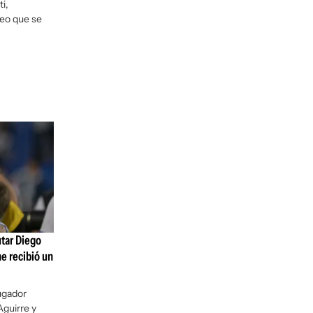
i,
deo que se
utar Diego
he recibió un
jugador
Aguirre y