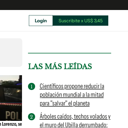
Login
Suscribite x US$ 3,45
uscríbete ahora a El Observador y elegí hasta
donde llegar.
LAS MÁS LEÍDAS
Científicos propone reducir la
población mundial a la mitad
para "salvar" el planeta
Árboles caídos, techos volados y
 Lorenzo, se
el muro del Ubilla derrumbado:
Suscribite x US$ 3,45