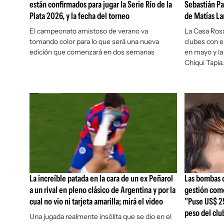
están confirmados para jugar la Serie Río de la
Sebastián Pa
Plata 2026, y la fecha del torneo
de Matías 
El campeonato amistoso de verano va
La Casa Rosa
tomando color para lo que será una nueva
clubes con e
edición que comenzará en dos semanas
en mayo y la
Chiqui Tapia.
La increíble patada en la cara de un ex Peñarol
Las bombas q
a un rival en pleno clásico de Argentina y por la
gestión com
cual no vio ni tarjeta amarilla; mirá el video
"Puse US$ 25
peso del clu
Una jugada realmente insólita que se dio en el