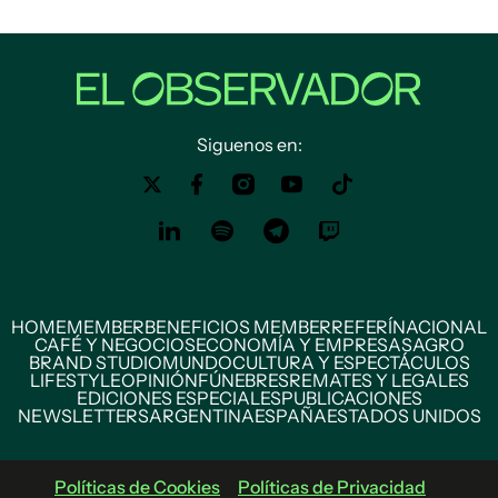
Siguenos en:
HOME
MEMBER
BENEFICIOS MEMBER
REFERÍ
NACIONAL
CAFÉ Y NEGOCIOS
ECONOMÍA Y EMPRESAS
AGRO
BRAND STUDIO
MUNDO
CULTURA Y ESPECTÁCULOS
LIFESTYLE
OPINIÓN
FÚNEBRES
REMATES Y LEGALES
EDICIONES ESPECIALES
PUBLICACIONES
NEWSLETTERS
ARGENTINA
ESPAÑA
ESTADOS UNIDOS
Políticas de Cookies
Políticas de Privacidad