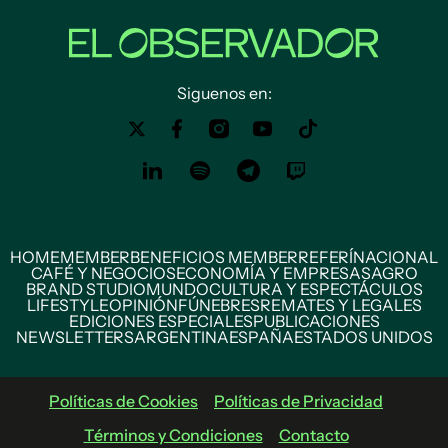
Siguenos en:
HOME
MEMBER
BENEFICIOS MEMBER
REFERÍ
NACIONAL
CAFÉ Y NEGOCIOS
ECONOMÍA Y EMPRESAS
AGRO
BRAND STUDIO
MUNDO
CULTURA Y ESPECTÁCULOS
LIFESTYLE
OPINIÓN
FÚNEBRES
REMATES Y LEGALES
EDICIONES ESPECIALES
PUBLICACIONES
NEWSLETTERS
ARGENTINA
ESPAÑA
ESTADOS UNIDOS
Políticas de Cookies
Políticas de Privacidad
Términos y Condiciones
Contacto