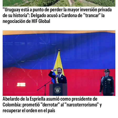
"Uruguay está a punto de perder la mayor inversión privada
de su historia": Delgado acusó a Cardona de "trancar" la
negociación de HIF Global
Abelardo de la Espriella asumió como presidente de
Colombia: prometió "derrotar" al "narcoterrorismo" y
recuperar el orden en el país