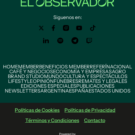
Siguenos en:
HOME
MEMBER
BENEFICIOS MEMBER
REFERÍ
NACIONAL
CAFÉ Y NEGOCIOS
ECONOMÍA Y EMPRESAS
AGRO
BRAND STUDIO
MUNDO
CULTURA Y ESPECTÁCULOS
LIFESTYLE
OPINIÓN
FÚNEBRES
REMATES Y LEGALES
EDICIONES ESPECIALES
PUBLICACIONES
NEWSLETTERS
ARGENTINA
ESPAÑA
ESTADOS UNIDOS
Políticas de Cookies
Políticas de Privacidad
Términos y Condiciones
Contacto