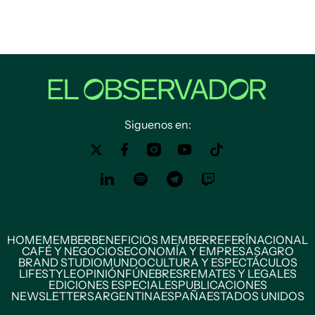
Siguenos en:
HOME
MEMBER
BENEFICIOS MEMBER
REFERÍ
NACIONAL
CAFÉ Y NEGOCIOS
ECONOMÍA Y EMPRESAS
AGRO
BRAND STUDIO
MUNDO
CULTURA Y ESPECTÁCULOS
LIFESTYLE
OPINIÓN
FÚNEBRES
REMATES Y LEGALES
EDICIONES ESPECIALES
PUBLICACIONES
NEWSLETTERS
ARGENTINA
ESPAÑA
ESTADOS UNIDOS