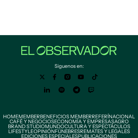
Siguenos en:
HOME
MEMBER
BENEFICIOS MEMBER
REFERÍ
NACIONAL
CAFÉ Y NEGOCIOS
ECONOMÍA Y EMPRESAS
AGRO
BRAND STUDIO
MUNDO
CULTURA Y ESPECTÁCULOS
LIFESTYLE
OPINIÓN
FÚNEBRES
REMATES Y LEGALES
EDICIONES ESPECIALES
PUBLICACIONES