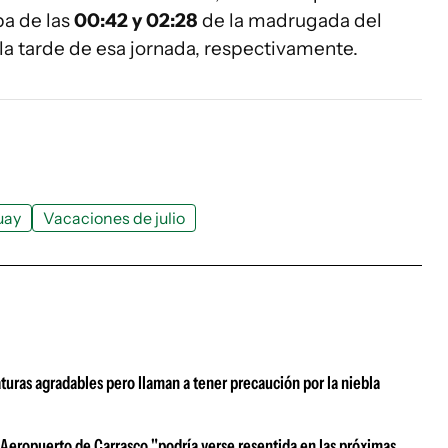
a de las
00:42 y 02:28
de la madrugada del
la tarde de esa jornada, respectivamente.
uay
Vacaciones de julio
uras agradables pero llaman a tener precaución por la niebla
l Aeropuerto de Carrasco "podría verse resentida en las próximas