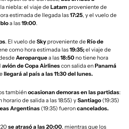
la niebla: el viaje de
Latam
proveniente de
hora estimada de llegada las
17:25
, y el vuelo de
blo
a las
19:00
.
os
. El vuelo de
Sky
proveniente de
Río de
ene como hora estimada las
19:35;
el viaje de
 desde
Aeroparque
a las
18:50
no tiene hora
l
avión de Copa Airlines
con salida en
Panamá
te
llegará al país a las 11:30 del lunes.
dos también
ocasionan demoras en las partidas
:
 horario de salida a las 18:55) y
Santiago
(19:35)
neas Argentinas
(19:35) fueron
cancelados.
9:20
se atrasó a las 20:00
, mientras que los