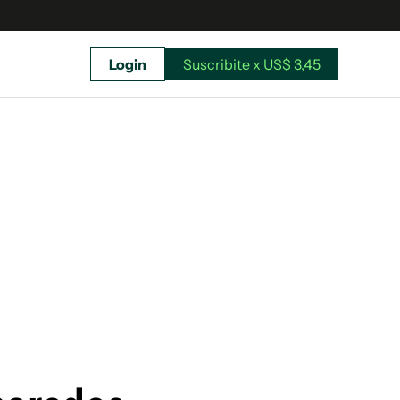
Login
Suscribite x US$ 3,45
uscríbete ahora a El Observador y elegí hasta
donde llegar.
Suscribite x US$ 3,45