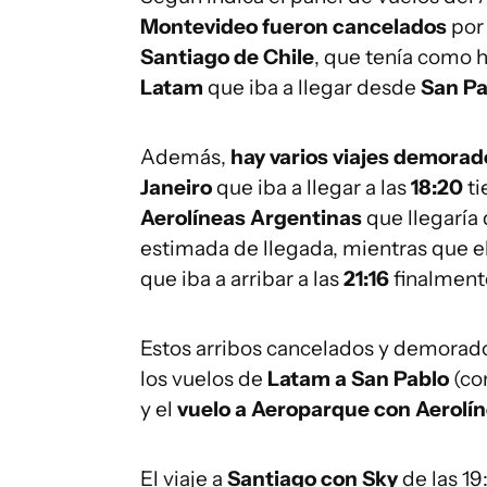
Montevideo fueron cancelados
por 
Santiago de Chile
, que tenía como 
Latam
que iba a llegar desde
San Pa
Además,
hay varios viajes demorad
Janeiro
que iba a llegar a las
18:20
ti
Aerolíneas Argentinas
que llegaría
estimada de llegada, mientras que e
que iba a arribar a las
21:16
finalmen
Estos arribos cancelados y demora
los vuelos de
Latam a San Pablo
(con
y el
vuelo a Aeroparque con Aerolí
El viaje a
Santiago con Sky
de las 1