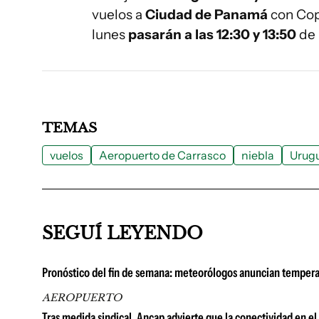
vuelos a
Ciudad de Panamá
con Cop
lunes
pasarán a las 12:30 y 13:50
de 
TEMAS
vuelos
Aeropuerto de Carrasco
niebla
Urug
SEGUÍ LEYENDO
Pronóstico del fin de semana: meteorólogos anuncian temperat
AEROPUERTO
Tras medida sindical, Ancap advierte que la conectividad en e