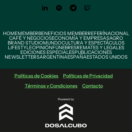
HOME
MEMBER
BENEFICIOS MEMBER
REFERÍ
NACIONAL
CAFÉ Y NEGOCIOS
ECONOMÍA Y EMPRESAS
AGRO
BRAND STUDIO
MUNDO
CULTURA Y ESPECTÁCULOS
LIFESTYLE
OPINIÓN
FÚNEBRES
REMATES Y LEGALES
EDICIONES ESPECIALES
PUBLICACIONES
NEWSLETTERS
ARGENTINA
ESPAÑA
ESTADOS UNIDOS
Políticas de Cookies
Políticas de Privacidad
Términos y Condiciones
Contacto