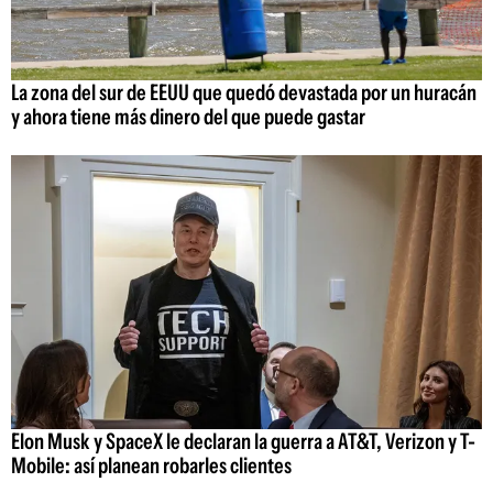
La zona del sur de EEUU que quedó devastada por un huracán
y ahora tiene más dinero del que puede gastar
Elon Musk y SpaceX le declaran la guerra a AT&T, Verizon y T-
Mobile: así planean robarles clientes