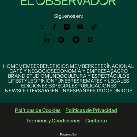
Siguenos en:
HOME
MEMBER
BENEFICIOS MEMBER
REFERÍ
NACIONAL
CAFÉ Y NEGOCIOS
ECONOMÍA Y EMPRESAS
AGRO
BRAND STUDIO
MUNDO
CULTURA Y ESPECTÁCULOS
LIFESTYLE
OPINIÓN
FÚNEBRES
REMATES Y LEGALES
EDICIONES ESPECIALES
PUBLICACIONES
NEWSLETTERS
ARGENTINA
ESPAÑA
ESTADOS UNIDOS
Políticas de Cookies
Políticas de Privacidad
Términos y Condiciones
Contacto