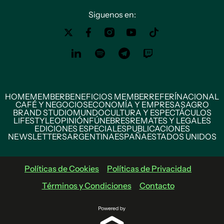
Siguenos en:
HOME
MEMBER
BENEFICIOS MEMBER
REFERÍ
NACIONAL
CAFÉ Y NEGOCIOS
ECONOMÍA Y EMPRESAS
AGRO
BRAND STUDIO
MUNDO
CULTURA Y ESPECTÁCULOS
LIFESTYLE
OPINIÓN
FÚNEBRES
REMATES Y LEGALES
EDICIONES ESPECIALES
PUBLICACIONES
NEWSLETTERS
ARGENTINA
ESPAÑA
ESTADOS UNIDOS
Políticas de Cookies
Políticas de Privacidad
Términos y Condiciones
Contacto