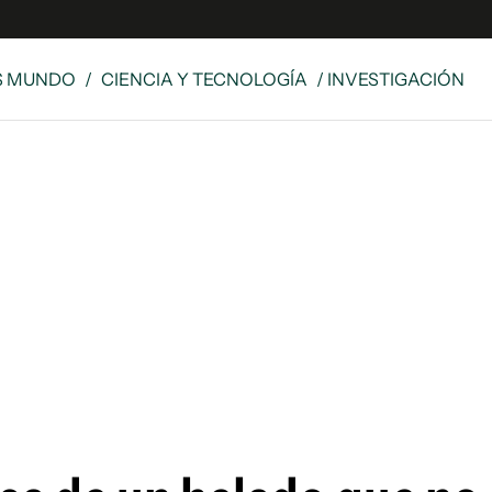
S MUNDO
/
CIENCIA Y TECNOLOGÍA
/ INVESTIGACIÓN
e
S
n
es
Siguenos en:
 y Legales
es especiales
ciones
ters
ina
 Unidos