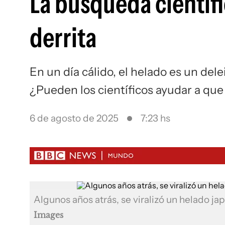
La búsqueda científ
derrita
En un día cálido, el helado es un del
¿Pueden los científicos ayudar a qu
6 de agosto de 2025
7:23 hs
Algunos años atrás, se viralizó un helado jap
Images