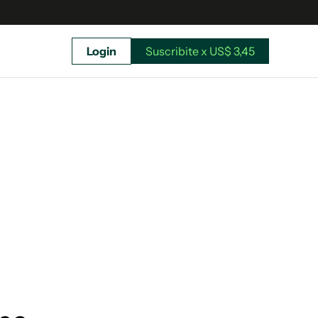
Login
Suscribite x US$ 3,45
uscríbete ahora a El Observador y elegí hasta
donde llegar.
Suscribite x US$ 3,45