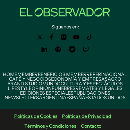
Siguenos en:
HOME
MEMBER
BENEFICIOS MEMBER
REFERÍ
NACIONAL
CAFÉ Y NEGOCIOS
ECONOMÍA Y EMPRESAS
AGRO
BRAND STUDIO
MUNDO
CULTURA Y ESPECTÁCULOS
LIFESTYLE
OPINIÓN
FÚNEBRES
REMATES Y LEGALES
EDICIONES ESPECIALES
PUBLICACIONES
NEWSLETTERS
ARGENTINA
ESPAÑA
ESTADOS UNIDOS
Políticas de Cookies
Políticas de Privacidad
Términos y Condiciones
Contacto