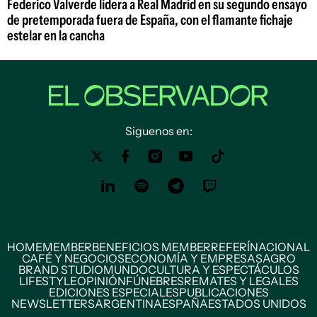
Federico Valverde lidera a Real Madrid en su segundo ensayo
de pretemporada fuera de España, con el flamante fichaje
estelar en la cancha
Siguenos en:
HOME
MEMBER
BENEFICIOS MEMBER
REFERÍ
NACIONAL
CAFÉ Y NEGOCIOS
ECONOMÍA Y EMPRESAS
AGRO
BRAND STUDIO
MUNDO
CULTURA Y ESPECTÁCULOS
LIFESTYLE
OPINIÓN
FÚNEBRES
REMATES Y LEGALES
EDICIONES ESPECIALES
PUBLICACIONES
NEWSLETTERS
ARGENTINA
ESPAÑA
ESTADOS UNIDOS