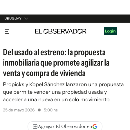
URUGUAY
URUGUAY
Login
ARGENTINA
Del usado al estreno: la propuesta
ESPAÑA
inmobiliaria que promete agilizar la
ESTADOS UNIDOS
venta y compra de vivienda
Propicks y Kopel Sánchez lanzaron una propuesta
que permite vender una propiedad usada y
acceder a una nueva en un solo movimiento
25 de mayo 2026
5:00 hs
Agregar El Observador en